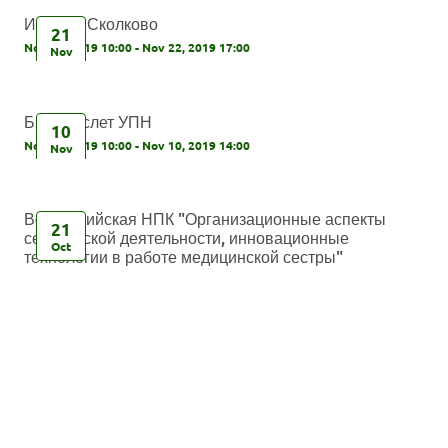
Ивент в Сколково
21
Nov 21, 2019 10:00 - Nov 22, 2019 17:00
Nov
Бизнес-слет УПН
10
Nov 10, 2019 10:00 - Nov 10, 2019 14:00
Nov
Всероссийская НПК "Организационные аспекты
21
сестринской деятельности, инновационные
Oct
технологии в работе медицинской сестры"
Oct 21, 2019 07:00 - Nov 3, 2019 17:00
Крокус Экспо, Красногорск, Московс...
Бизнес-завтрак
21
Sep 21, 2019
Sep