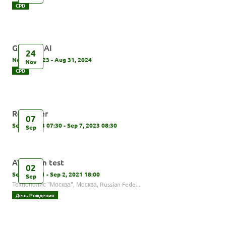
CPD
Glue UP AI
24
Nov 24, 2023 - Aug 31, 2024
Nov
CPD
Reminder
07
Sep 7, 2023 07:30 - Sep 7, 2023 08:30
Sep
AVForum test
02
Sep 2, 2021 - Sep 2, 2021 18:00
Sep
Технополис "Москва", Москва, Russian Fede...
День Рождения