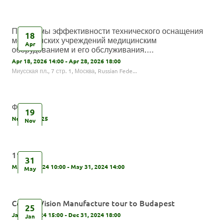
Проблемы эффективности технического оснащения
18
медицинских учреждений медицинским
Apr
оборудованием и его обслуживания.
Стимулирование отечественного
Apr 18, 2026 14:00 - Apr 28, 2026 18:00
конкурентоспособного производства, технологий и
Миусская пл., 7 стр. 1, Москва, Russian Fede...
инноваций
Форум
19
Nov 19, 2025
Nov
1111
31
May 31, 2024 10:00 - May 31, 2024 14:00
May
CooperVision Manufacture tour to Budapest
25
Jan 25, 2024 15:00 - Dec 31, 2024 18:00
Jan